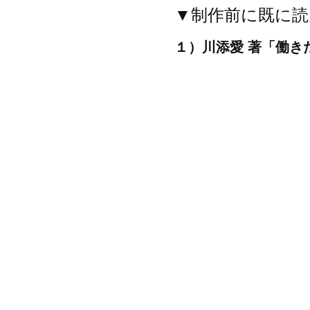
▼制作前に既に読
１）川添愛 著「働き