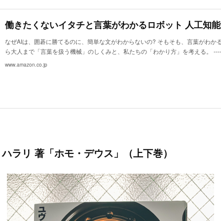
なぜAIは、囲碁に勝てるのに、簡単な文がわからないの? そもそも、言葉がわか
ら大人まで「言葉を扱う機械」のしくみと、私たちの「わかり方」を考える。 --------
www.amazon.co.jp
ハラリ 著「ホモ・デウス」（上下巻）