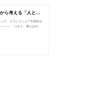
働きたくないイタチと言葉がわかるロボット 人工知能から考える「人と言葉」
るって、どういうこと? 中高生か
------ 「つまり、僕らはロ…