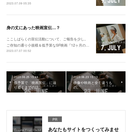
2023.07.09 05:35
身の丈にあった映画宣伝…？
ここしばらくの宣伝活動について、ご報告を少し。
ご存知の通り小規模＆低予算なSF映画『12ヶ月の…
2023.07.07 00:52
2023.06.25 15:44
2023.06.23 15:13
低予算で「映画宣伝」に辿
映像や映画と全く違うも
り着くまでの話。
の。
PR
あなたもサイトをつくってみませ