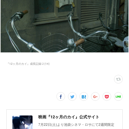
『12ヶ月のカイ』成長記録２
(
14
)
映画『12ヶ月のカイ』公式サイト
7月22日(土)より池袋シネマ・ロサにて2週間限定