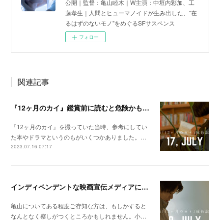
公開｜監督：亀山睦木｜W主演：中垣内彩加、工
藤孝生｜人間とヒューマノイドが生み出した、"在
るはずのないモノ"をめぐるSFサスペンス
フォロー
関連記事
『12ヶ月のカイ』鑑賞前に読むと危険かもしれない本たち
『12ヶ月のカイ』を撮っていた当時、参考にしてい
た本やドラマというのもがいくつかありました。…
2023.07.16 07:17
インディペンデントな映画宣伝メディアにアプローチする。
亀山についてある程度ご存知な方は、もしかすると
なんとなく察しがつくところかもしれません。小…